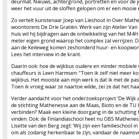
deurmat. Nieuws, achtergrond, portretten en voor de j
weer het vuur uit de sloffen gelopen om er een mooie 
Zo vertelt kunstenaar Joep van Lieshout in Over Mathe
woontorens De Drie Gratiën. Werk van zijn Atelier Van
huis wil hij bijdragen aan de ontwikkeling van het M4H
meter eigen grond waarop het complex zal verrijzen. 
aan de Keileweg komen zeshonderd huur- en koopwonin
Lees het interview in de krant.
Daarin ook: hoe de wijkbus oudere en minder mobiele 
chauffeurs is Leen Harmsen: “Toen ik zelf niet meer k
wijkbus. Het mooiste aan mijn werk is dat ik met de pa
Toen ik vroeg waar ze naartoe wilde, zei ze dat het haa
Verder aandacht voor het onderzoeksproject ‘De Wijk
de stichting Mathenesse aan de Maas, Bioto en de TU D
verbinden? Maak een kleine doorgang in de schutting 
vinden. Ook: de Finlandiaschool heet nu OBS Mathene
Lisette van den Berg zegt: ‘Wij zijn een familieschool in
om als zodanig herkenbaar te zijn, vandaar de naamsv