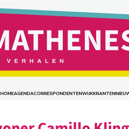
HOME
AGENDA
CORRESPONDENTEN
WIJKKRANTEN
NIEU
oner Camillo Kling