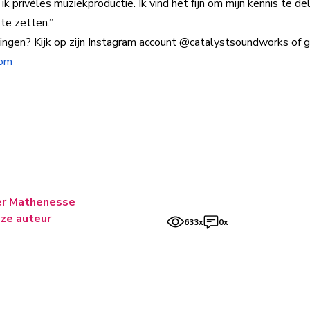
ef ik privéles muziekproductie. Ik vind het fijn om mijn kennis te 
te zetten.”
ngen? Kijk op zijn Instagram account
@catalystsoundworks
of g
com
er Mathenesse
ze auteur
633x
0x