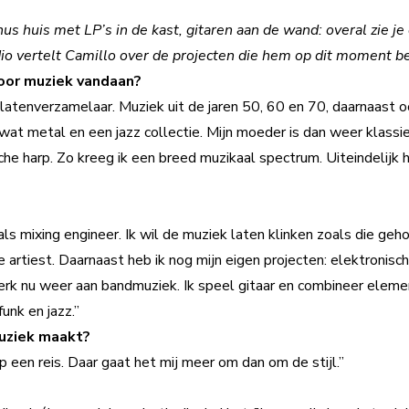
us huis met LP’s in de kast, gitaren aan de wand: overal zie je
udio vertelt Camillo over de projecten die hem op dit moment 
oor muziek vandaan?
latenverzamelaar. Muziek uit de jaren 50, 60 en 70, daarnaast o
wat metal en een jazz collectie. Mijn moeder is dan weer klassi
e harp. Zo kreeg ik een breed muzikaal spectrum. Uiteindelijk heb
ls mixing engineer. Ik wil de muziek laten klinken zoals die ge
 artiest. Daarnaast heb ik nog mijn eigen projecten: elektronisc
erk nu weer aan bandmuziek. Ik speel gitaar en combineer elem
unk en jazz.”
muziek maakt?
een reis. Daar gaat het mij meer om dan om de stijl.”