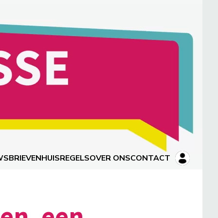
WSBRIEVEN
HUISREGELS
OVER ONS
CONTACT
en, een