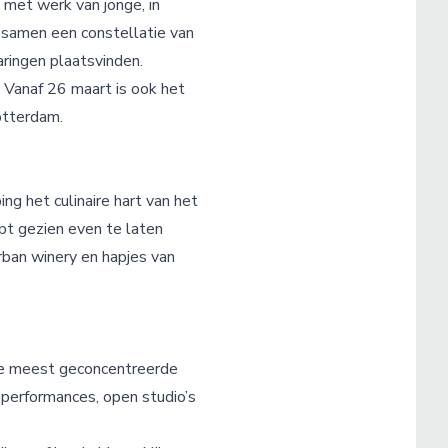
 met werk van jonge, in
 samen een constellatie van
ringen plaatsvinden.
Vanaf 26 maart is ook het
otterdam.
g het culinaire hart van het
ebt gezien even te laten
rban winery en hapjes van
 de meest geconcentreerde
performances, open studio’s