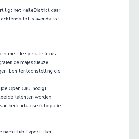
ligt het KeileDistrict daar
 ochtends tot ’s avonds tot
eer met de speciale focus
ografen de majestueuze
en. Een tentoonstelling die
jde Open Call, nodigt
cteerde talenten worden
 van hedendaagse fotografie.
e nachtclub Export. Hier