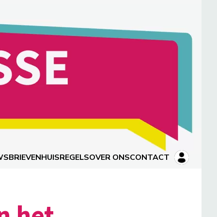
WSBRIEVEN
HUISREGELS
OVER ONS
CONTACT
n het