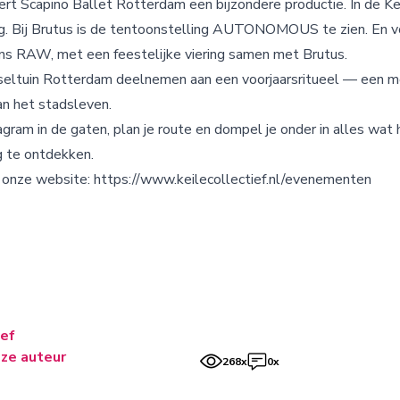
rt Scapino Ballet Rotterdam een bijzondere productie. In de Kei
lag. Bij Brutus is de tentoonstelling AUTONOMOUS te zien. En v
ns RAW, met een feestelijke viering samen met Brutus.
dseltuin Rotterdam deelnemen aan een voorjaarsritueel — een m
n het stadsleven.
tagram in de gaten, plan je route en dompel je onder in alles wat 
g te ontdekken.
p onze website: https://www.keilecollectief.nl/evenementen
ief
ze auteur
268x
0x