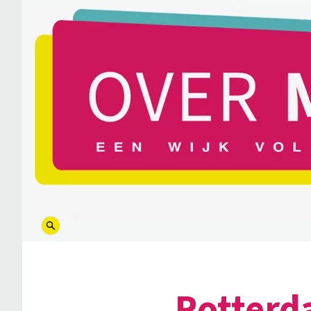
logo
Rotterd