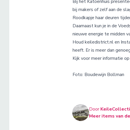
Bij het Katoenhuis presentee
bij makers of zelf aan de s
Roodkapje haar deuren tijde
Daarnaast kun je in de Voe
nieuwe energie te midden va
Houd keiledistrict.nl en Ins
heeft. Er is meer dan genoe
Kijk voor meer informatie o
Foto: Boudewijn Bollman
Door
KeileCollect
Meer items van de