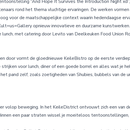
ntoonstelling “And Hope It Survives the Introduction Night xd”,
enaars rond het thema vluchtige ervaringen. De werken vormen
t oog voor de maatschappelijke context waarin hedendaagse erva
ult=us=Gallery opnieuw innovatieve en duurzame kunstwerken. 
e lunch, met catering door Levito van Deelkeuken Food Union R
en door vormt de gloednieuwe KeileBistro op de eerste verdiepin
trijken voor lunch, diner of een goede borrel en alles wat je h
 het pand zelf, zoals zoetigheden van Shubies, bubbels van de u
 er volop beweging. In het KeileDistrict ontvouwt zich een van
nnen een paar straten wissel je moeiteloos tentoonstellingen, 