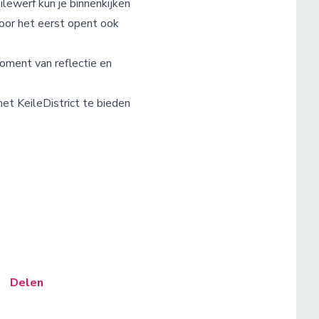
lewerf kun je binnenkijken
oor het eerst opent ook
oment van reflectie en
het KeileDistrict te bieden
Delen