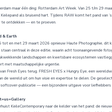
erdam maar één ding: Rotterdam Art Week. Van 25 t/m 29 maart 
Keilepand als bruisend hart. Tijdens RAW komt het pand van ’s
er te ontdekken — en te proeven.
d & Earth
25 tot en met 29 maart 2026 opnieuw Haute Photographie, dit k
r staan centraal in deze editie, waarin acht toonaangevende fot
ndrukwekkende landschappen en kwetsbare ecosystemen vastlegg
rt met maatschappelijke urgentie.
 van Fresh Eyes terug. FRESH EYES x Hungry Eye, een wereldwi
van de wereld uit om hun visie en expertise te delen. De gesele
 softcover-publicatie — een bijzondere uitgave voor liefhebbers
t=us=Gallery
erhuist KeileContemporary naar de kelder van het pand: de nieuw