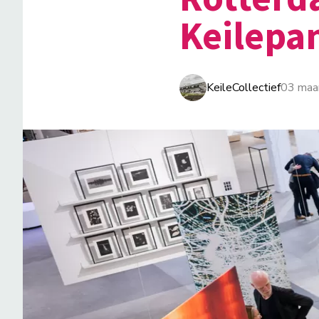
Keilepan
KeileCollectief
03 maa