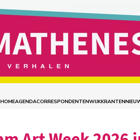
HOME
AGENDA
CORRESPONDENTEN
WIJKKRANTEN
NIEU
am Art Week 2026 i