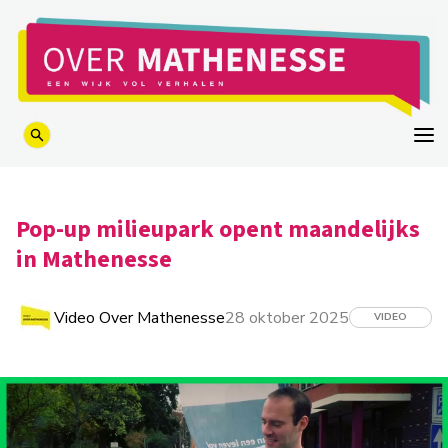
logo
Pop-up milieupark opent maandelijks
in Mathenesse
Video Over Mathenesse
28 oktober 2025
VIDEO