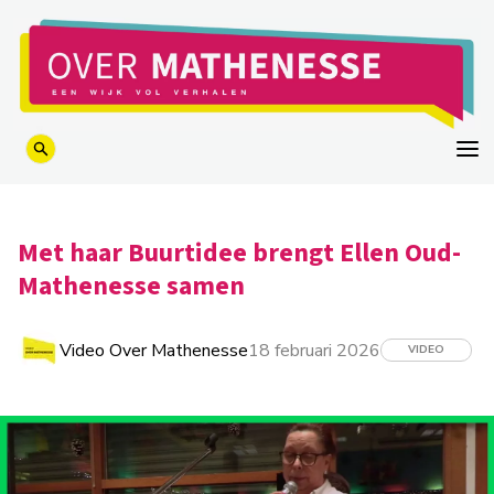
logo
Met haar Buurtidee brengt Ellen Oud-
Mathenesse samen
Video Over Mathenesse
18 februari 2026
VIDEO