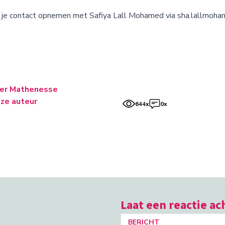
un je contact opnemen met Safiya Lall Mohamed via sha.lallmoha
er Mathenesse
ze auteur
644x
0x
Laat een reactie ac
BERICHT