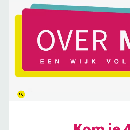
logo
Kom je 4