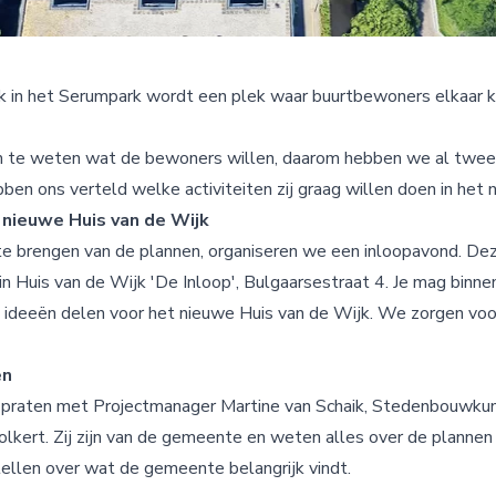
k in het Serumpark wordt een plek waar buurtbewoners elkaar
m te weten wat de bewoners willen, daarom hebben we al twee
en ons verteld welke activiteiten zij graag willen doen in het 
 nieuwe Huis van de Wijk
e brengen van de plannen, organiseren we een inloopavond. De
 in Huis van de Wijk 'De Inloop', Bulgaarsestraat 4. Je mag binne
e ideeën delen voor het nieuwe Huis van de Wijk. We zorgen voor
en
k praten met Projectmanager Martine van Schaik, Stedenbouwkun
olkert. Zij zijn van de gemeente en weten alles over de plannen
tellen over wat de gemeente belangrijk vindt.