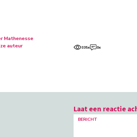
er Mathenesse
ze auteur
335x
0x
Laat een reactie ac
BERICHT