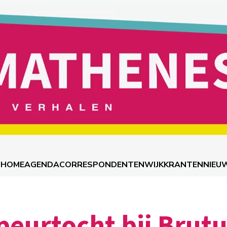
HOME
AGENDA
CORRESPONDENTEN
WIJKKRANTEN
NIEU
peurtocht bij Brut