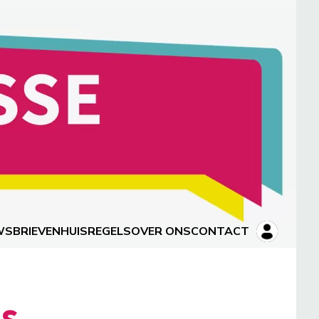
WSBRIEVEN
HUISREGELS
OVER ONS
CONTACT
us