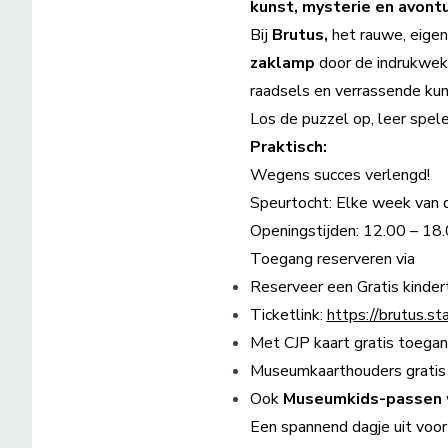
kunst, mysterie en avont
Bij
Brutus,
het rauwe, eigen
zaklamp
door de indrukwekk
raadsels en verrassende kuns
Los de puzzel op, leer spel
Praktisch:
Wegens succes verlengd!
Speurtocht: Elke week van 
Openingstijden: 12.00 – 18
Toegang reserveren via
Reserveer een Gratis kinder
Ticketlink:
https://brutus.st
Met CJP kaart gratis toega
Museumkaarthouders gratis
Ook
Museumkids-passen
Een spannend dagje uit voor