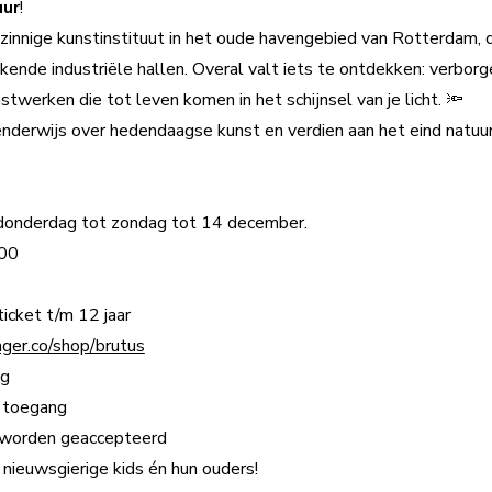
uur
!
zinnige kunstinstituut in het oude havengebied van Rotterdam,
ende industriële hallen. Overal valt iets te ontdekken: verbor
twerken die tot leven komen in het schijnsel van je licht. 🔦
enderwijs over hedendaagse kunst en verdien aan het eind natuur
donderdag tot zondag tot 14 december.
.00
ticket t/m 12 jaar
ager.co/shop/brutus
ng
 toegang
worden geaccepteerd
 nieuwsgierige kids én hun ouders!