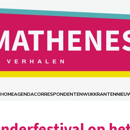
HOME
AGENDA
CORRESPONDENTEN
WIJKKRANTEN
NIEU
inderfestival op het