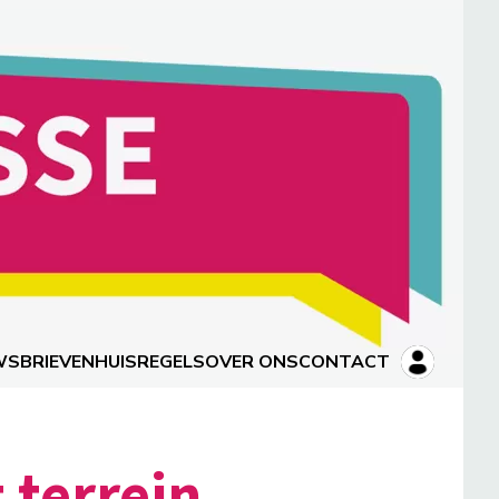
WSBRIEVEN
HUISREGELS
OVER ONS
CONTACT
 terrein