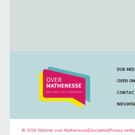
DOE MEE
OVER O
CONTAC
NIEUWS
© 2026 Website over Mathenesse
|
Disclaimer
|
Privacy verkl