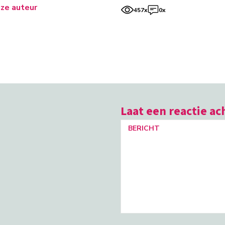
ze auteur
457x
0x
Laat een reactie ac
BERICHT