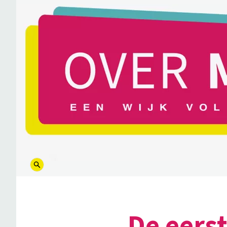
logo
De eers