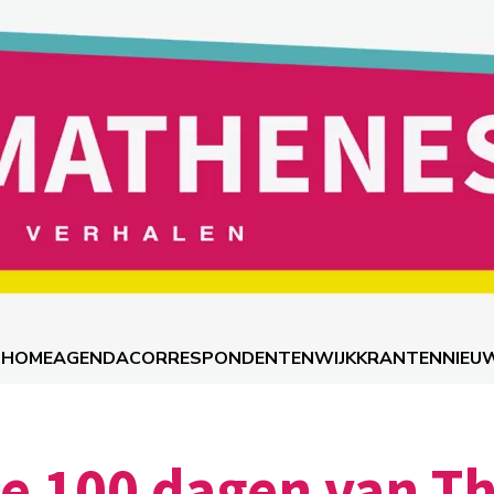
HOME
AGENDA
CORRESPONDENTEN
WIJKKRANTEN
NIEU
te 100 dagen van 