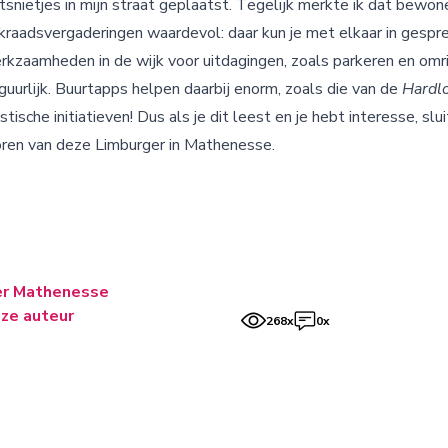
snietjes in mijn straat geplaatst. Tegelijk merkte ik dat bewone
jkraadsvergaderingen waardevol: daar kun je met elkaar in gespr
aamheden in de wijk voor uitdagingen, zoals parkeren en omrij
iguurlijk. Buurtapps helpen daarbij enorm, zoals die van de
Hardl
astische initiatieven! Dus als je dit leest en je hebt interesse, slui
horen van deze Limburger in Mathenesse.
er Mathenesse
ze auteur
268x
0x