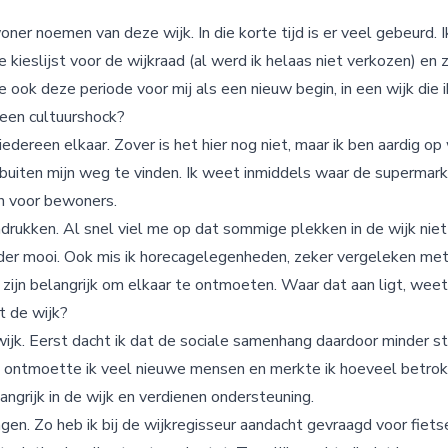
er noemen van deze wijk. In die korte tijd is er veel gebeurd. Ik r
kieslijst voor de wijkraad (al werd ik helaas niet verkozen) en 
e ook deze periode voor mij als een nieuw begin, in een wijk die 
 een cultuurshock?
edereen elkaar. Zover is het hier nog niet, maar ik ben aardig op
buiten mijn weg te vinden. Ik weet inmiddels waar de supermarkt
jn voor bewoners.
drukken. Al snel viel me op dat sommige plekken in de wijk niet
der mooi. Ook mis ik horecagelegenheden, zeker vergeleken met
zijn belangrijk om elkaar te ontmoeten. Waar dat aan ligt, weet 
it de wijk?
ijk. Eerst dacht ik dat de sociale samenhang daardoor minder st
ontmoette ik veel nieuwe mensen en merkte ik hoeveel betrokkenh
elangrijk in de wijk en verdienen ondersteuning.
ragen. Zo heb ik bij de wijkregisseur aandacht gevraagd voor fiet