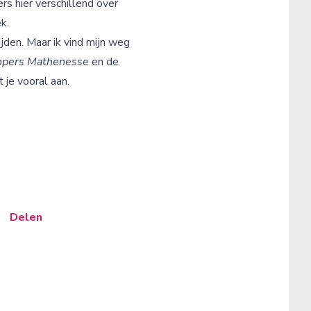
rs hier verschillend over
ek.
den. Maar ik vind mijn weg
opers Mathenesse
en de
t je vooral aan.
Delen