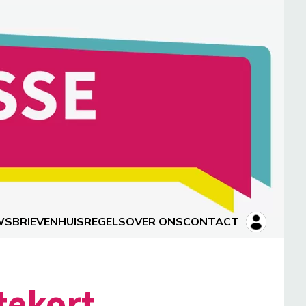
WSBRIEVEN
HUISREGELS
OVER ONS
CONTACT
 tekort