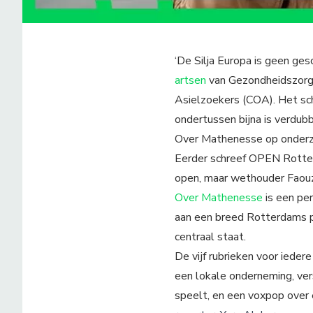
‘De Silja Europa is geen ge
artsen
van Gezondheidszorg 
Asielzoekers (COA). Het sch
ondertussen bijna is verdub
Over Mathenesse op onderzoe
Eerder schreef OPEN Rott
open, maar wethouder Faouzi
Over Mathenesse
is een pe
aan een breed Rotterdams pub
centraal staat.
De vijf rubrieken voor iede
een lokale onderneming, ve
speelt, en een voxpop over 