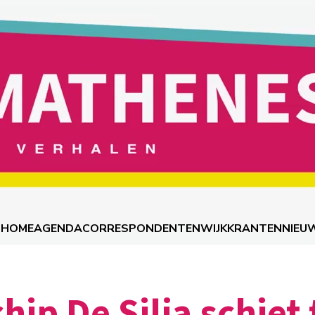
HOME
AGENDA
CORRESPONDENTEN
WIJKKRANTEN
NIEU
hip De Silja schiet