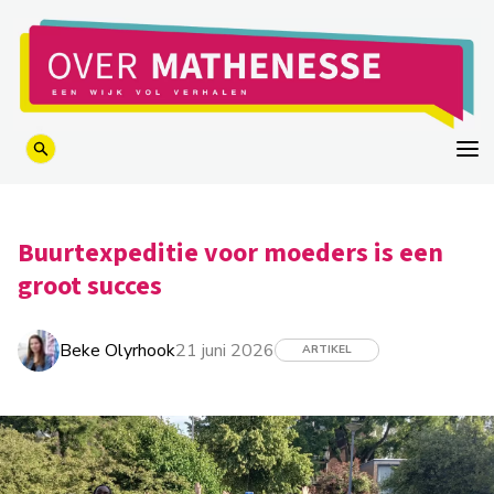
logo
Buurtexpeditie voor moeders is een
groot succes
Beke Olyrhook
21 juni 2026
ARTIKEL