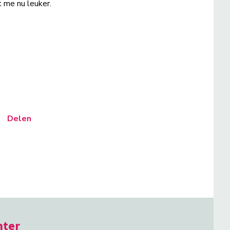
t me nu leuker.
Delen
hter