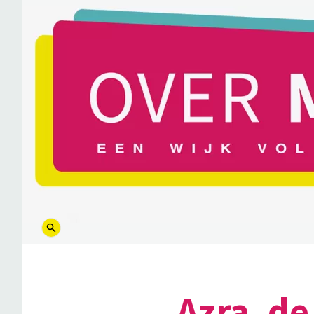
logo
Azra, de