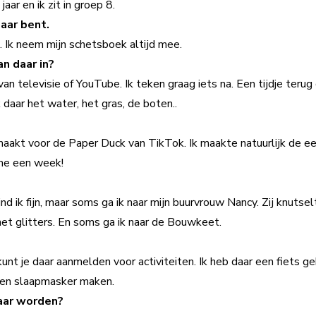
jaar en ik zit in groep 8.
naar bent.
g. Ik neem mijn schetsboek altijd mee.
n daar in?
 van televisie of YouTube. Ik teken graag iets na. Een tijdje terug 
daar het water, het gras, de boten..
maakt voor de Paper Duck van TikTok. Ik maakte natuurlijk de e
 me een week!
ind ik fijn, maar soms ga ik naar mijn buurvrouw Nancy. Zij knutse
met glitters. En soms ga ik naar de Bouwkeet.
e kunt je daar aanmelden voor activiteiten. Ik heb daar een fiets
a en slaapmasker maken.
aar worden?