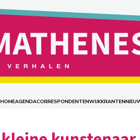
HOME
AGENDA
CORRESPONDENTEN
WIJKKRANTEN
NIEU
 kleine kunstenaar