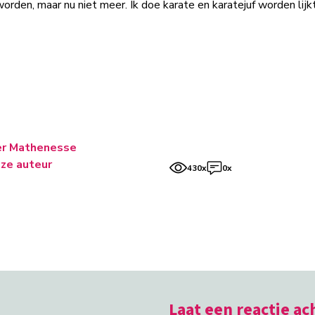
worden, maar nu niet meer. Ik doe karate en karatejuf worden lijk
er Mathenesse
ze auteur
430x
0x
Laat een reactie ac