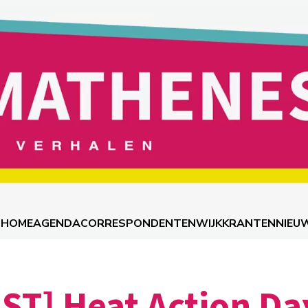
HOME
AGENDA
CORRESPONDENTEN
WIJKKRANTEN
NIEU
ST] Heat Action Da