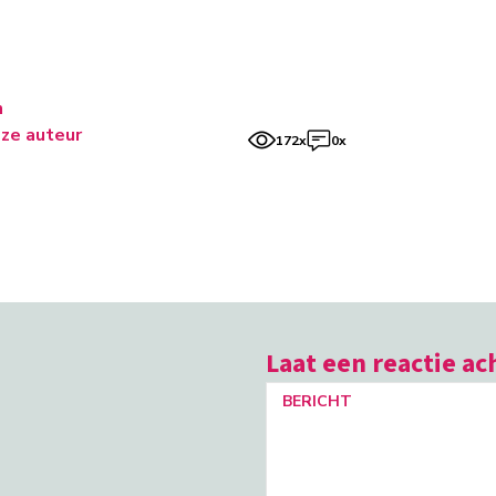
n
ze auteur
172x
0x
Laat een reactie ac
BERICHT