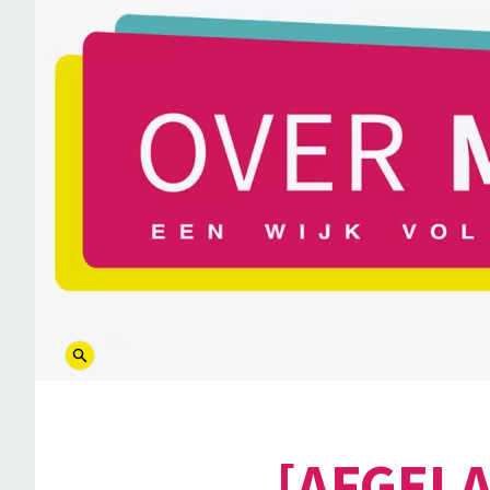
logo
[AFGELA