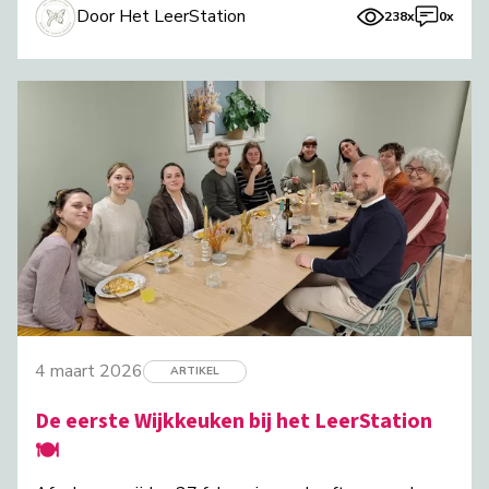
Door Het LeerStation
238x
0x
4 maart 2026
ARTIKEL
De eerste Wijkkeuken bij het LeerStation
🍽️