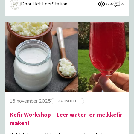
Door Het LeerStation
320x
0x
13 november 2025
ACTIVITEIT
Kefir Workshop – Leer water- en melkkefir
maken!