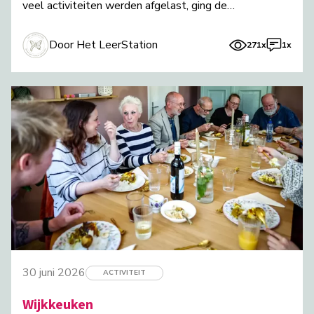
veel activiteiten werden afgelast, ging de
Wijkkeuken x Buurttuin in toch door!
Door Het LeerStation
271x
1x
30 juni 2026
ACTIVITEIT
Wijkkeuken