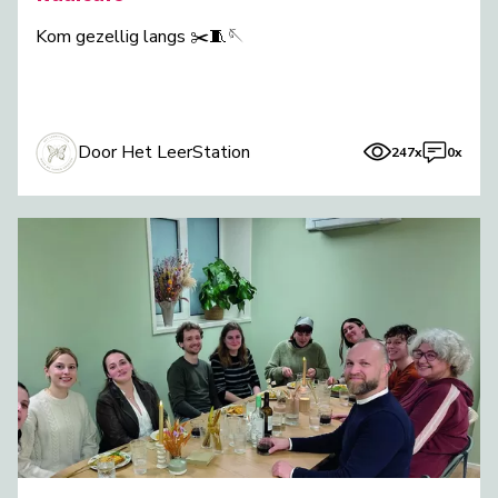
Kom gezellig langs ✂️🧵🪡
Door Het LeerStation
247x
0x